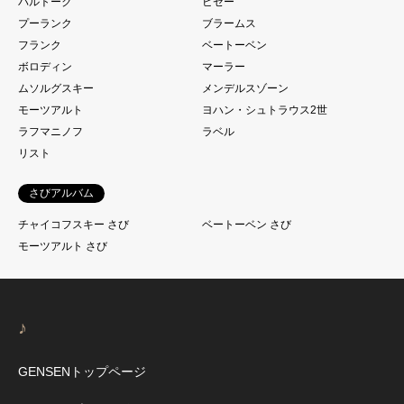
バルトーク
ビゼー
プーランク
ブラームス
フランク
ベートーベン
ボロディン
マーラー
ムソルグスキー
メンデルスゾーン
モーツアルト
ヨハン・シュトラウス2世
ラフマニノフ
ラベル
リスト
さびアルバム
チャイコフスキー さび
ベートーベン さび
モーツアルト さび
♪
GENSENトップページ