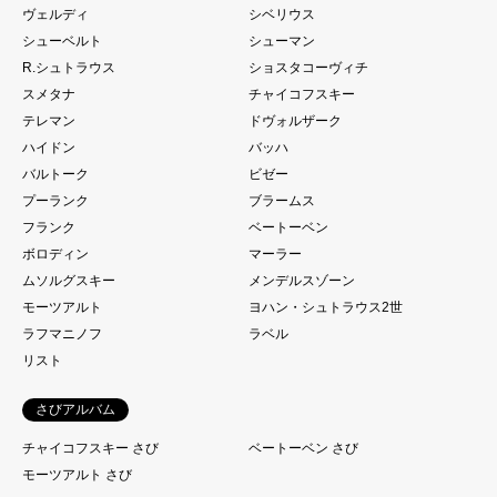
ヴェルディ
シベリウス
シューベルト
シューマン
R.シュトラウス
ショスタコーヴィチ
スメタナ
チャイコフスキー
テレマン
ドヴォルザーク
ハイドン
バッハ
バルトーク
ビゼー
プーランク
ブラームス
フランク
ベートーベン
ボロディン
マーラー
ムソルグスキー
メンデルスゾーン
モーツアルト
ヨハン・シュトラウス2世
ラフマニノフ
ラベル
リスト
さびアルバム
チャイコフスキー さび
ベートーベン さび
モーツアルト さび