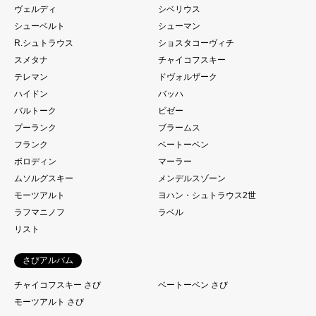
ヴェルディ
シベリウス
シューベルト
シューマン
R.シュトラウス
ショスタコーヴィチ
スメタナ
チャイコフスキー
テレマン
ドヴォルザーク
ハイドン
バッハ
バルトーク
ビゼー
プーランク
ブラームス
フランク
ベートーベン
ボロディン
マーラー
ムソルグスキー
メンデルスゾーン
モーツアルト
ヨハン・シュトラウス2世
ラフマニノフ
ラベル
リスト
さびアルバム
チャイコフスキー さび
ベートーベン さび
モーツアルト さび