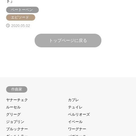
ト』
ベートーベン
エピソード
2020.05.02
トップページに戻る
23件中 1〜23件を表示
作曲家
ヤナーチェク
カプレ
ルーセル
テュイレ
グリーグ
ベルリオーズ
ジョプリン
イベール
ブルックナー
ワーグナー