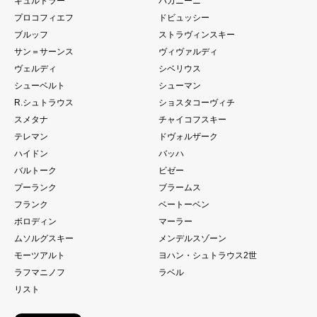
ギュルトラー
パガニーニ
プロコフィエフ
ドビュッシー
ブルッフ
ストラヴィンスキー
サン＝サーンス
ヴィヴァルディ
ヴェルディ
シベリウス
シューベルト
シューマン
R.シュトラウス
ショスタコーヴィチ
スメタナ
チャイコフスキー
テレマン
ドヴォルザーク
ハイドン
バッハ
バルトーク
ビゼー
プーランク
ブラームス
フランク
ベートーベン
ボロディン
マーラー
ムソルグスキー
メンデルスゾーン
モーツアルト
ヨハン・シュトラウス2世
ラフマニノフ
ラベル
リスト