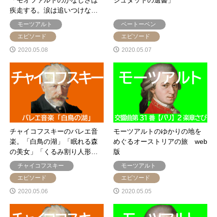
疾走する。涙は追いつけな…
モーツアルト
ベートーベン
エピソード
エピソード
2020.05.08
2020.05.07
チャイコフスキーのバレエ音
モーツアルトのゆかりの地を
楽。「白鳥の湖」「眠れる森
めぐるオーストリアの旅 web
の美女」「くるみ割り人形…
版
チャイコフスキー
モーツアルト
エピソード
エピソード
2020.05.06
2020.05.05