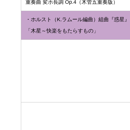
重奏曲 変ホ長調 Op.4（木管五重奏版）
・ホルスト（K.ラムール編曲）組曲『惑星
「木星～快楽をもたらすもの」