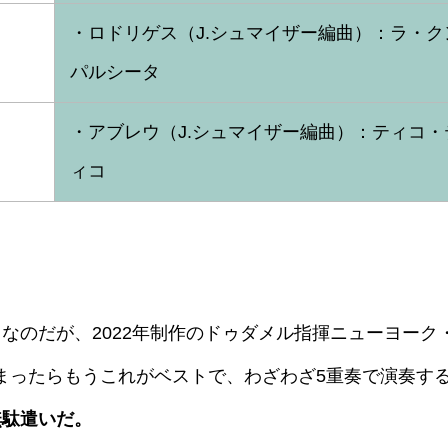
・ロドリゲス（J.シュマイザー編曲）：ラ・ク
パルシータ
・アブレウ（J.シュマイザー編曲）：ティコ・
ィコ
なのだが、2022年制作のドゥダメル指揮ニューヨーク
まったらもうこれがベストで、わざわざ5重奏で演奏す
無駄遣いだ。