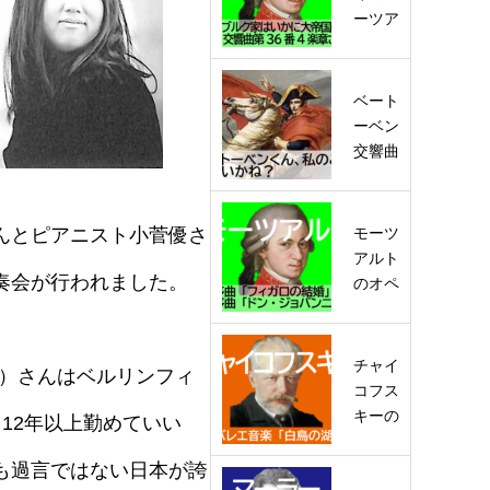
ーツア
ルト評
「モオ
ツァル
ベート
トのか
ーベン
なし
交響曲
さ…
第3番
『英
雄』表
モーツ
んとピアニスト小菅優さ
紙。
アルト
「ボナ
奏会が行われました。
のオペ
パル
ラ。
ト…
「フィ
ガロの
チャイ
moto）さんはベルリンフィ
結婚」
コフス
「ド
キーの
12年以上勤めていい
ン・…
バレエ
音楽。
も過言ではない日本が誇