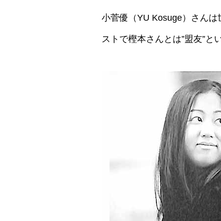
小菅優（YU Kosuge）さ
ストで樫本さんとは”盟友”と