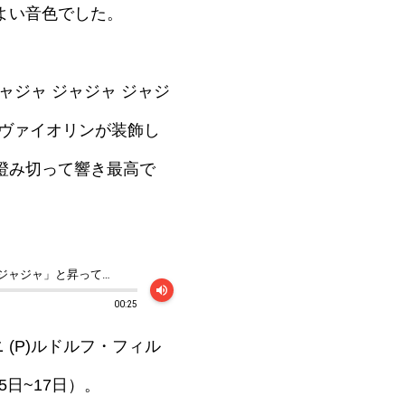
よい音色でした。
ャジャ ジャジャ ジャジ
、ヴァイオリンが装飾し
澄み切って響き最高で
「ジャジャ ジャジャ ジャジャ ジャジャ」と昇っていくところ
volume_up
00:25
 (P)ルドルフ・フィル
5日~17日）。