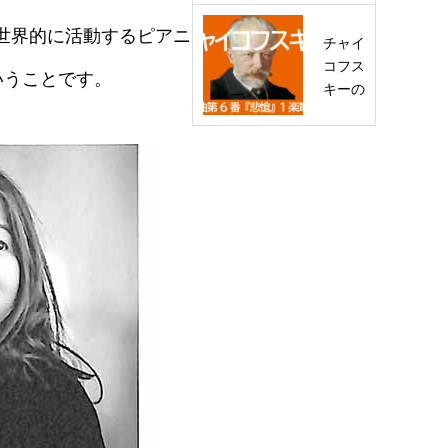
笛」は
んは世界的に活動するピアニ
フリー
チャイ
メイソ
コフス
いうことです。
ンの
キーの
た…
死因