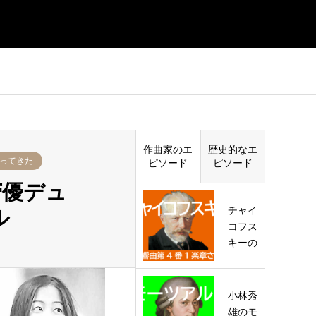
作曲家のエ
歴史的なエ
ってきた
ピソード
ピソード
菅優デュ
チャイ
ル
コフス
キーの
妻
小林秀
雄のモ