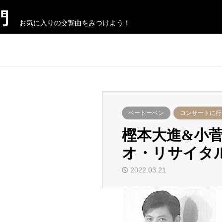
門
お気に入りの交響曲をみつけよう！
ベートーベン
コンサートに行
樫本大進&小
オ・リサイタ
2022.03.21