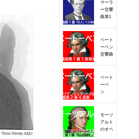
「白鳥
マーラ
の湖」
ー交響
「眠
曲第1
れ…
番『巨
人』。
『巨
ベート
人』と
ーベン
つけた
交響曲
理由…
第1番
のパト
ロンは
ベート
ーベ
ン
「ハイ
リゲン
シュタ
モーツ
ットの
アルト
遺書」
のオペ
ラ「魔