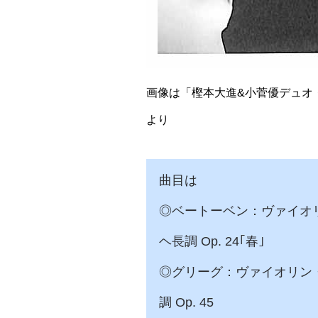
画像は「樫本大進&小菅優デュオ
より
曲目は
◎ベートーベン：ヴァイオ
ヘ長調 Op. 24｢春｣
◎グリーグ：ヴァイオリン
調 Op. 45