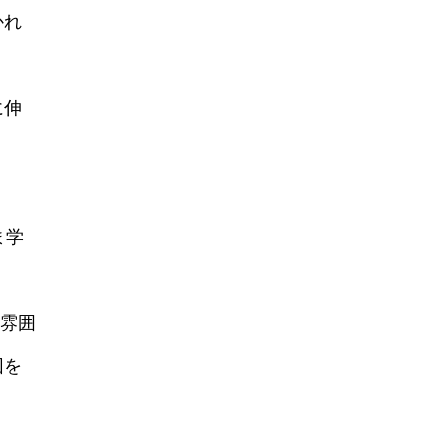
かれ
に伸
ま学
い雰囲
団を