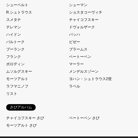
シューベルト
シューマン
R.シュトラウス
ショスタコーヴィチ
スメタナ
チャイコフスキー
テレマン
ドヴォルザーク
ハイドン
バッハ
バルトーク
ビゼー
プーランク
ブラームス
フランク
ベートーベン
ボロディン
マーラー
ムソルグスキー
メンデルスゾーン
モーツアルト
ヨハン・シュトラウス2世
ラフマニノフ
ラベル
リスト
さびアルバム
チャイコフスキー さび
ベートーベン さび
モーツアルト さび