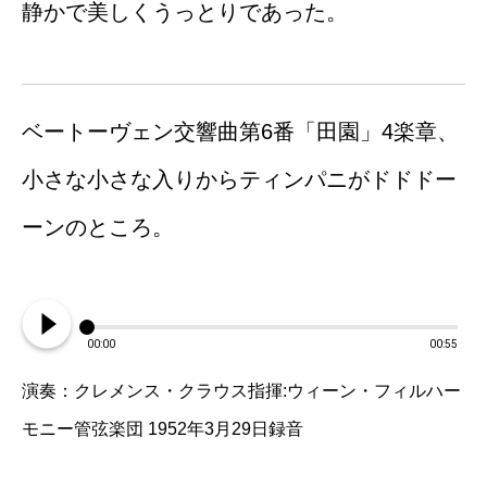
静かで美しくうっとりであった。
ベートーヴェン交響曲第6番「田園」4楽章、
小さな小さな入りからティンパニがドドドー
ーンのところ。
play_circle_filled
00:00
00:55
演奏：クレメンス・クラウス指揮:ウィーン・フィルハー
モニー管弦楽団 1952年3月29日録音