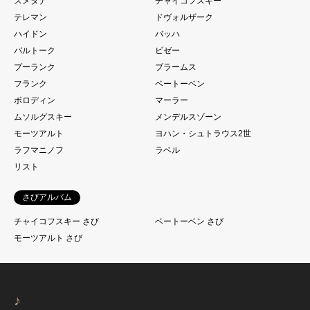
スメタナ
チャイコフスキー
テレマン
ドヴォルザーク
ハイドン
バッハ
バルトーク
ビゼー
プーランク
ブラームス
フランク
ベートーベン
ボロディン
マーラー
ムソルグスキー
メンデルスゾーン
モーツアルト
ヨハン・シュトラウス2世
ラフマニノフ
ラベル
リスト
さびアルバム
チャイコフスキー さび
ベートーベン さび
モーツアルト さび
♪