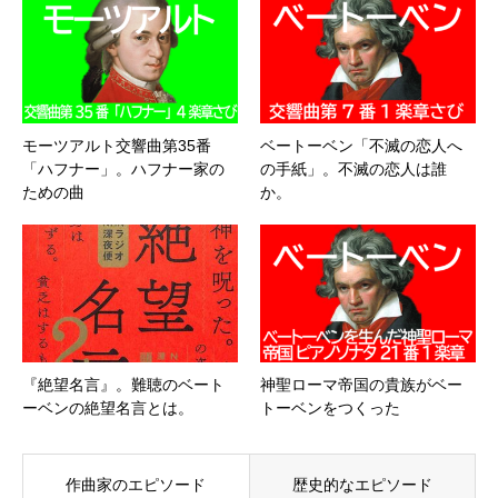
モーツアルト交響曲第35番
ベートーベン「不滅の恋人へ
「ハフナー」。ハフナー家の
の手紙」。不滅の恋人は誰
ための曲
か。
『絶望名言』。難聴のベート
神聖ローマ帝国の貴族がベー
ーベンの絶望名言とは。
トーベンをつくった
作曲家のエピソード
歴史的なエピソード