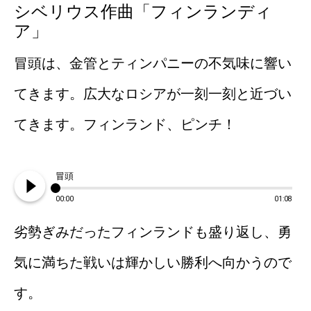
シベリウス作曲「フィンランディ
ア」
冒頭は、金管とティンパニーの不気味に響い
てきます。広大なロシアが一刻一刻と近づい
てきます。フィンランド、ピンチ！
play_circle_filled
冒頭
00:00
01:08
劣勢ぎみだったフィンランドも盛り返し、勇
気に満ちた戦いは輝かしい勝利へ向かうので
す。