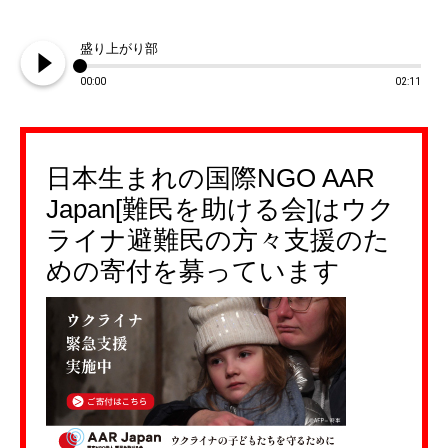
play_circle_filled
盛り上がり部
00:00
02:11
日本生まれの国際NGO AAR
Japan[難民を助ける会]はウク
ライナ避難民の方々支援のた
めの寄付を募っています