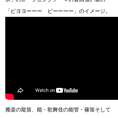
「ピヨヨーーー ピーーーー」のイメージ。
雅楽の龍笛、能・歌舞伎の能管・篠笛そして